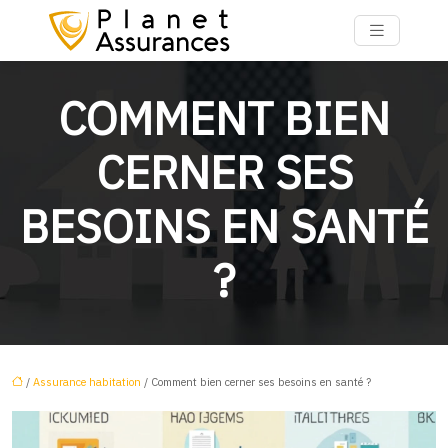
COMMENT BIEN
CERNER SES
BESOINS EN SANTÉ
?
/
Assurance habitation
/ Comment bien cerner ses besoins en santé ?