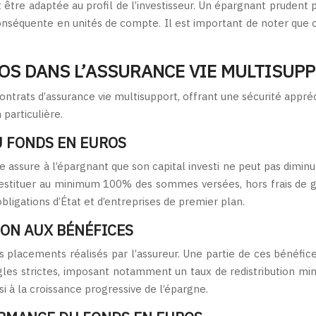
 être adaptée au profil de l’investisseur. Un épargnant prudent p
onséquente en unités de compte. Il est important de noter que ce
OS DANS L’ASSURANCE VIE MULTISUP
ontrats d’assurance vie multisupport, offrant une sécurité appr
 particulière.
U FONDS EN EUROS
le assure à l’épargnant que son capital investi ne peut pas dimin
à restituer au minimum 100% des sommes versées, hors frais de 
ligations d’État et d’entreprises de premier plan.
ION AUX BÉNÉFICES
placements réalisés par l’assureur. Une partie de ces bénéfice
ègles strictes, imposant notamment un taux de redistribution min
si à la croissance progressive de l’épargne.