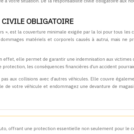
ptée à votre situation. De la responsabilité civile obligatoire a
 CIVILE OBLIGATOIRE
rs », est la couverture minimale exigée par la loi pour tous le
les dommages matériels et corporels causés à autrui, mais ne
 effet, elle permet de garantir une indemnisation aux victimes 
 protection, les conséquences financières d’un accident pourraie
mite pas aux collisions avec d’autres véhicules. Elle couvre éga
ôle de votre véhicule et endommagez une devanture de magasin,
 auto, offrant une protection essentielle non seulement pour le c